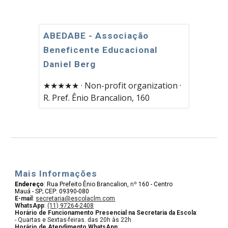
ABEDABE - Associação
Beneficente Educacional
Daniel Berg
★★★★★ · Non-profit organization ·
R. Pref. Ênio Brancalion, 160
Mais Informações
Endereço
:
Rua Prefeito Ênio Brancalion,
nº
160 - Centro
Mauá - SP; CEP: 09390-080
E-mail
:
secretaria@escolaclm.com
WhatsApp
:
(11) 97264-2408
Horário de Funcionamento Presencial na Secretaria da Escola
:
- Quartas e Sextas-feiras. das 20h às 22h
Horário de Atendimento WhatsApp
: