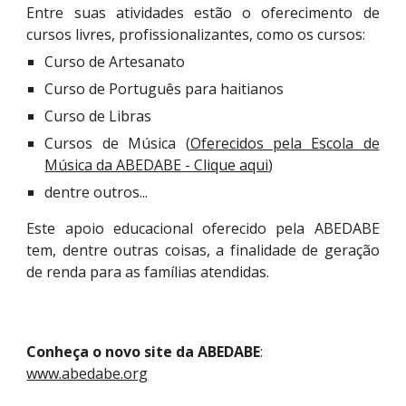
Entre suas atividades estão o oferecimento de
cursos liv
res,
profissionalizantes
, como os
cursos:
Curso
de
A
rtesanato
C
urso de
P
ortug
uês para haitianos
Curso de Libras
Cursos de Música (
Oferecidos pela Escola de
Música da ABEDABE - Clique aqui
)
dentre
outros...
Este apoio educacional oferecido pela ABEDABE
tem, dentre outras coisas,
a finalidade de geração
de renda para as famílias atendidas.
Conheça o novo site da ABEDABE
: 
www.abedabe.org